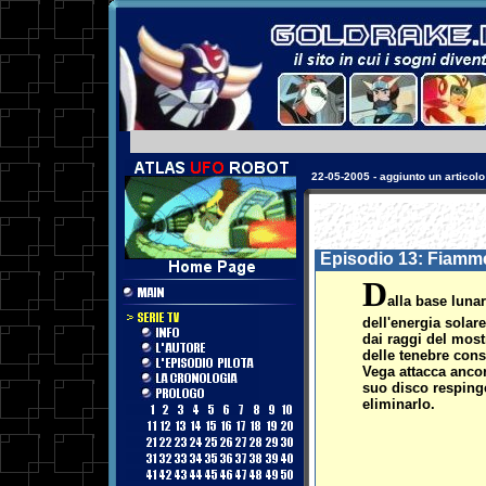
17-08-2003 - aggiunta una sezio
Episodio 13: Fiamme
D
alla base luna
dell'energia solar
dai raggi del most
delle tenebre conse
Vega attacca ancor
suo disco respinge
eliminarlo.