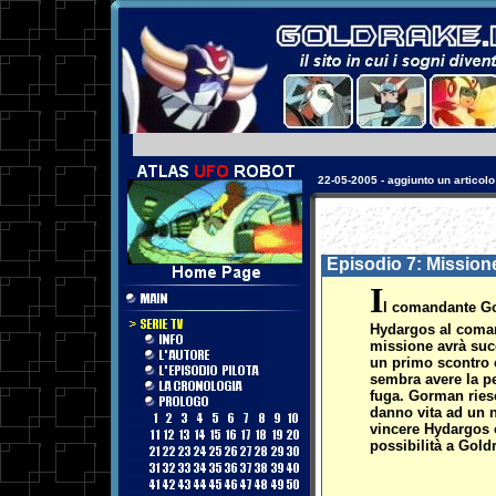
17-08-2003 - aggiunta una sezio
Episodio 7: Mission
I
l comandante Gor
Hydargos al coman
missione avrà succ
un primo scontro 
sembra avere la pe
fuga. Gorman riesc
danno vita ad un n
vincere Hydargos o
possibilità a Gold