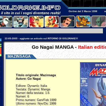
On-line dal 2 Marzo 1998 ag
22-05-2005 - aggiunto un articolo sul RITORNO DI GOLDRAKE!!!
Go Nagai MANGA -
Italian edit
MAZINSAGA
Titolo originale: Mazinsaga
Autore: Go Nagai
Editore: Dynamic Italia
Testata: Dynamic Manga
Numeri della testata: 1-6
Numeri: 6
Primo numero: Gen/Feb 1999
Ultimo numero: Nov/Dic 1999