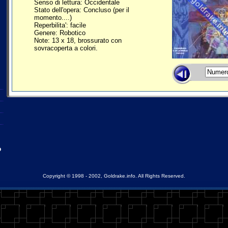
Senso di lettura: Occidentale
Stato dell'opera: Concluso (per il
momento....)
Reperbilita': facile
Genere: Robotico
Note: 13 x 18, brossurato con
sovracoperta a colori.
o
Copyright © 1998 - 2002, Goldrake.info. All Rights Reserved.